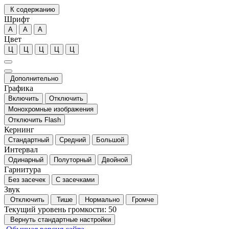
К содержанию
Шрифт
А
А
А
Цвет
Ц
Ц
Ц
Ц
Ц
Дополнительно
Графика
Включить
Отключить
Монохромные изображения
Отключить Flash
Кернинг
Стандартный
Средний
Большой
Интервал
Одинарный
Полуторный
Двойной
Гарнитура
Без засечек
С засечками
Звук
Отключить
Тише
Нормально
Громче
Текущий уровень громкости:
50
Вернуть стандартные настройки