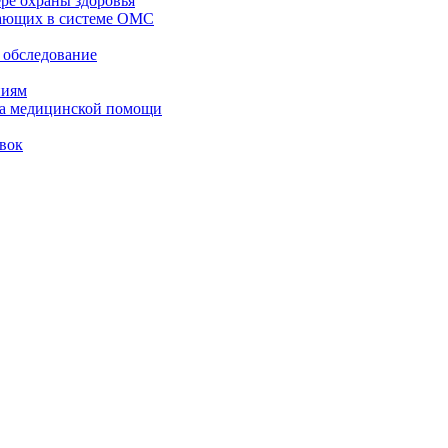
ре охраны здоровья
тающих в системе ОМС
 обследование
ниям
тва медицинской помощи
вок