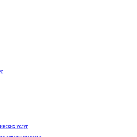
"
уг
инских услуг