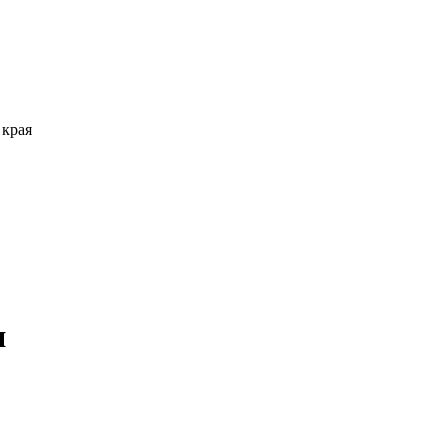
 края
я