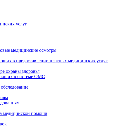
инских услуг
совые медицинские осмотры
ующих в предоставлении платных медицинских услуг
ре охраны здоровья
тающих в системе ОМС
 обследование
ниям
едованиям
тва медицинской помощи
вок