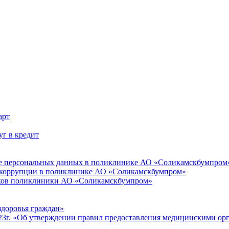
арт
г в кредит
ите персональных данных в поликлинике АО «Соликамскбумпром
 коррупции в поликлинике АО «Соликамскбумпром»
иков поликлиники АО «Соликамскбумпром»
здоровья граждан»
023г. «Об утверждении правил предоставления медицинскими о