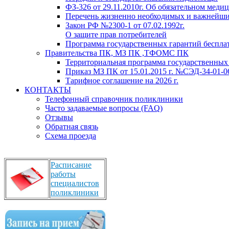
ФЗ-326 от 29.11.2010г. Об обязательном меди
Перечень жизненно необходимых и важнейших
Закон РФ №2300-1 от 07.02.1992г.
О защите прав потребителей
Программа государственных гарантий бесплат
Правительства ПК, МЗ ПК ,ТФОМС ПК
Территориальная программа государственных 
Приказ МЗ ПК от 15.01.2015 г. №СЭД-34-01-
Тарифное соглашение на 2026 г.
КОНТАКТЫ
Телефонный справочник поликлиники
Часто задаваемые вопросы (FAQ)
Отзывы
Обратная связь
Схема проезда
Расписание
работы
специалистов
поликлиники