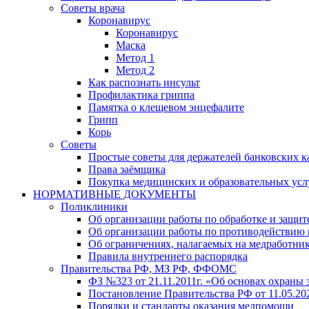
Советы врача
Коронавирус
Коронавирус
Маска
Метод 1
Метод 2
Как распознать инсульт
Профилактика гриппа
Памятка о клещевом энцефалите
Грипп
Корь
Советы
Простые советы для держателей банковских к
Права заёмщика
Покупка медицинских и образовательных услу
НОРМАТИВНЫЕ ДОКУМЕНТЫ
Поликлиники
Об организации работы по обработке и защ
Об организации работы по противодействию
Об ограничениях, налагаемых на медработн
Правила внутреннего распорядка
Правительства РФ, МЗ РФ, ФФОМС
ФЗ №323 от 21.11.2011г. «Об основах охраны 
Постановление Правительства РФ от 11.05.2
Порядки и стандарты оказания медпомощи