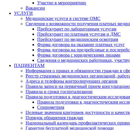
Участие в мероприятиях
Вакансии
УСЛУГИ
Медицинские услуги в системе ОМС
Сведения о возможности получения платных медиц
Прейскурант по лабораторным услугам
Прейскурант по платным услугам и ДМС
Прейскурант по медицинским осмотрам
Форма договора на оказание платных услуг
Форма договора на предрейсовые и послерей
Форма договора с юридическими лицами
Сведения о медицинских работниках, участв
ПАЦИЕНТАМ
Информация о правах и обязанностях граждан в сфе
Реестр страховых медицинских организаций, рабо
Адреса и телефоны контролирующих органов
Правила записи на первичный прием консультацию
Правила и сроки госпитализации
Правила подготовки к диагностическим исследова
Правила подготовки к диагностическим иссл
Спирометрия
Целевые значения критериев доступности и качес
Порядок обращения граждан
Национальный календарь профилактических приви
Гарантии бесплатной медицинской помощи